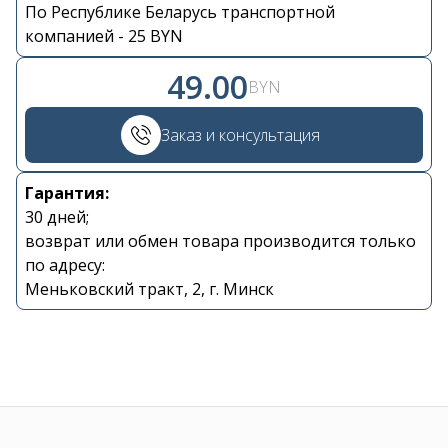
По Республике Беларусь транспортной
Контакты
компанией - 25 BYN
49.00
+375 29 870 15 80
BYN
Заказ и консультация
Viber
Гарантия:
shupik21@bk.ru
30 дней;
возврат или обмен товара производится только
по адресу:
Меньковский тракт, 2, г. Минск