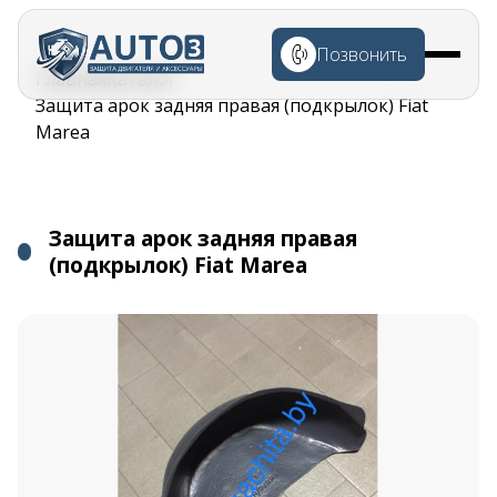
Перейти к
основному
Позвонить
содержанию
Строка
Главная
Каталог
навигации
Защита арок задняя правая (подкрылок) Fiat
Marea
Защита арок задняя правая
(подкрылок) Fiat Marea