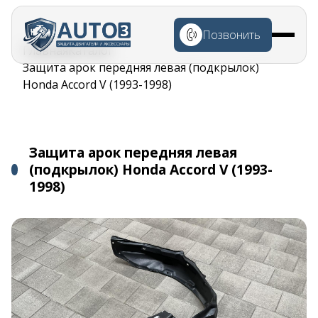
Перейти к
основному
Позвонить
содержанию
Строка
Главная
Каталог
навигации
Защита арок передняя левая (подкрылок)
Honda Accord V (1993-1998)
Защита арок передняя левая
(подкрылок) Honda Accord V (1993-
1998)