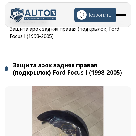
Перейти к
основному
Позвонить
содержанию
Строка
Главная
Каталог
навигации
Защита арок задняя правая (подкрылок) Ford
Focus I (1998-2005)
Защита арок задняя правая
(подкрылок) Ford Focus I (1998-2005)