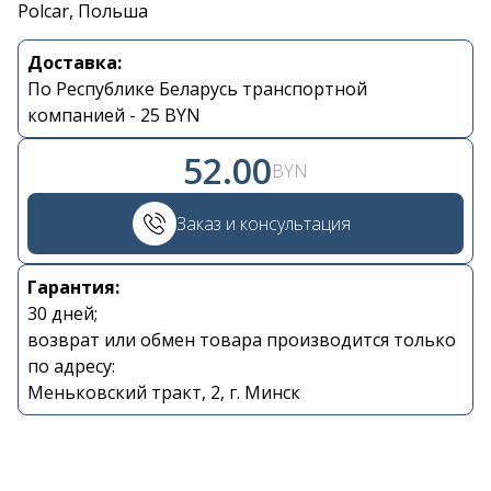
Polcar, Польша
Доставка:
Контакты
По Республике Беларусь транспортной
компанией - 25 BYN
+375 29 870 15 80
52.00
BYN
Viber
Заказ и консультация
shupik21@bk.ru
Гарантия:
30 дней;
возврат или обмен товара производится только
по адресу:
Меньковский тракт, 2, г. Минск