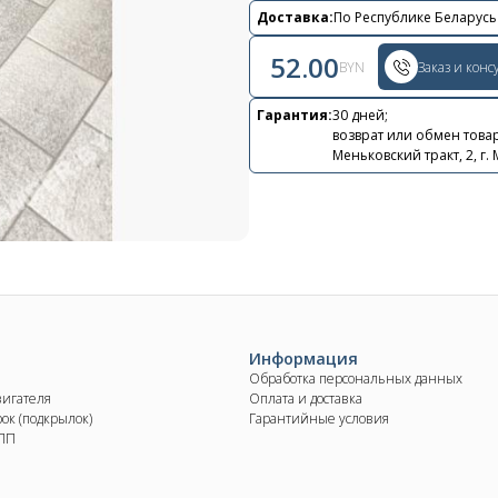
Контакты
Доставка:
По Республике Беларусь
+375 29 870 15 80
52.00
BYN
Заказ и конс
Viber
Гарантия:
30 дней;
возврат или обмен товар
shupik21@bk.ru
Меньковский тракт, 2, г.
Информация
Обработка персональных данных
вигателя
Оплата и доставка
ок (подкрылок)
Гарантийные условия
КПП