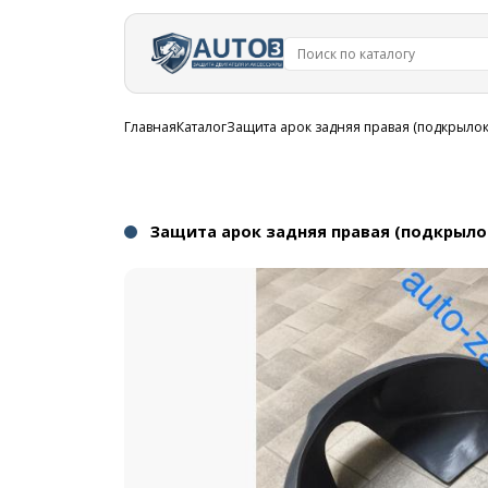
Перейти к
основному
содержанию
Строка
Главная
Каталог
Защита арок задняя правая (подкрылок)
навигации
Защита арок задняя правая (подкрылок)