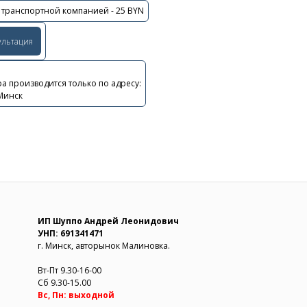
 транспортной компанией - 25 BYN
ультация
а производится только по адресу:
 Минск
ИП Шуппо Андрей Леонидович
УНП: 691341471
г. Минск, авторынок Малиновка.
Вт-Пт 9.30-16-00
Сб 9.30-15.00
Вс, Пн: выходной