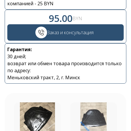
компанией - 25 BYN
95.00
BYN
Контакты
Заказ и консультация
+375 29 870 15 80
Гарантия:
30 дней;
возврат или обмен товара производится только
Viber
по адресу:
Меньковский тракт, 2, г. Минск
shupik21@bk.ru