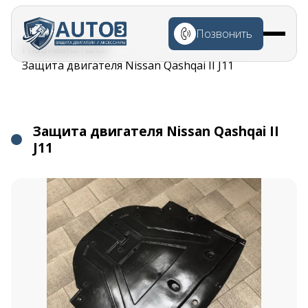
Перейти к
основному
Позвонить
содержанию
Строка
Главная
Каталог
навигации
Защита двигателя Nissan Qashqai II J11
Защита двигателя Nissan Qashqai II
J11