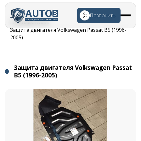
Перейти к
основному
Позвонить
содержанию
Строка
Главная
Каталог
навигации
Защита двигателя Volkswagen Passat B5 (1996-
2005)
Защита двигателя Volkswagen Passat
B5 (1996-2005)