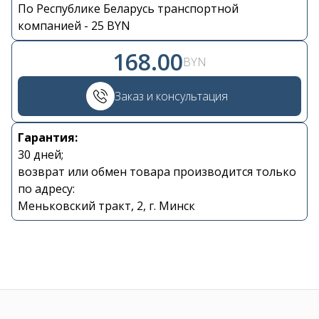
По Республике Беларусь транспортной
Контакты
компанией - 25 BYN
168.00
+375 29 870 15 80
BYN
Заказ и консультация
Viber
Гарантия:
shupik21@bk.ru
30 дней;
возврат или обмен товара производится только
по адресу:
Меньковский тракт, 2, г. Минск