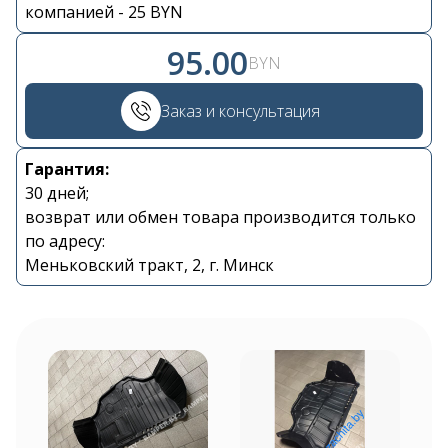
компанией - 25 BYN
95.00
BYN
Контакты
Заказ и консультация
+375 29 870 15 80
Гарантия:
30 дней;
возврат или обмен товара производится только
Viber
по адресу:
Меньковский тракт, 2, г. Минск
shupik21@bk.ru