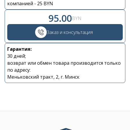
Контакты
компанией - 25 BYN
95.00
BYN
+375 29 870 15 80
Заказ и консультация
Viber
Гарантия:
shupik21@bk.ru
30 дней;
возврат или обмен товара производится только
по адресу:
Меньковский тракт, 2, г. Минск