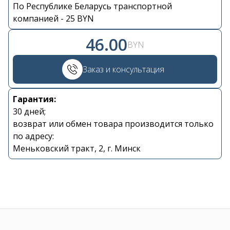
По Республике Беларусь транспортной
Контакты
компанией - 25 BYN
46.00
+375 29 870 15 80
BYN
Заказ и консультация
Viber
Гарантия:
shupik21@bk.ru
30 дней;
возврат или обмен товара производится только
по адресу:
Меньковский тракт, 2, г. Минск