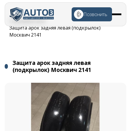
Перейти к
основному
Позвонить
содержанию
Строка
Главная
Каталог
навигации
Защита арок задняя левая (подкрылок)
Москвич 2141
Защита арок задняя левая
(подкрылок) Москвич 2141