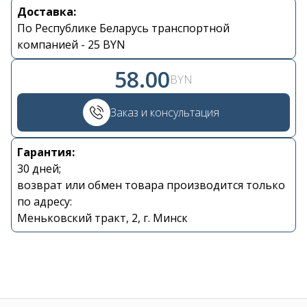
Доставка:
Контакты
По Республике Беларусь транспортной
компанией - 25 BYN
+375 29 870 15 80
58.00
BYN
Viber
Заказ и консультация
shupik21@bk.ru
Гарантия:
30 дней;
возврат или обмен товара производится только
по адресу:
Меньковский тракт, 2, г. Минск