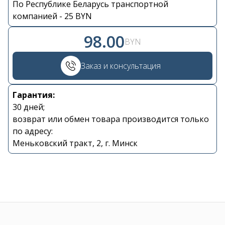
По Республике Беларусь транспортной
Контакты
компанией - 25 BYN
98.00
BYN
+375 29 870 15 80
Заказ и консультация
Viber
Гарантия:
shupik21@bk.ru
30 дней;
возврат или обмен товара производится только
по адресу:
Меньковский тракт, 2, г. Минск