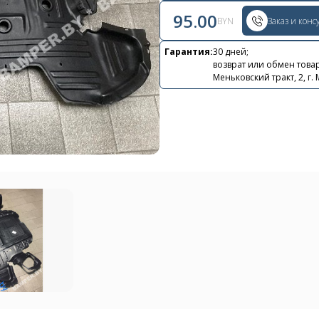
95.00
BYN
Заказ и конс
Гарантия:
30 дней;
возврат или обмен товар
Контакты
Меньковский тракт, 2, г.
+375 29 870 15 80
Viber
shupik21@bk.ru