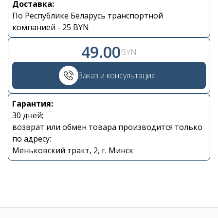
Доставка:
По Республике Беларусь транспортной
Контакты
компанией - 25 BYN
+375 29 870 15 80
49.00
BYN
Viber
Заказ и консультация
shupik21@bk.ru
Гарантия:
30 дней;
возврат или обмен товара производится только
по адресу:
Меньковский тракт, 2, г. Минск