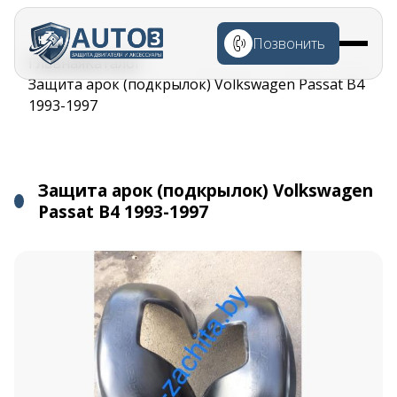
Перейти к
основному
Позвонить
содержанию
Строка
Главная
Каталог
навигации
Защита арок (подкрылок) Volkswagen Passat B4
1993-1997
Защита арок (подкрылок) Volkswagen
Passat B4 1993-1997