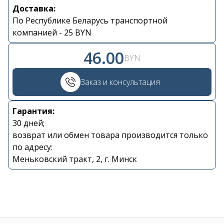
Доставка:
Контакты
По Республике Беларусь транспортной
компанией - 25 BYN
+375 29 870 15 80
46.00
BYN
Viber
Заказ и консультация
shupik21@bk.ru
Гарантия:
30 дней;
возврат или обмен товара производится только
по адресу:
Меньковский тракт, 2, г. Минск