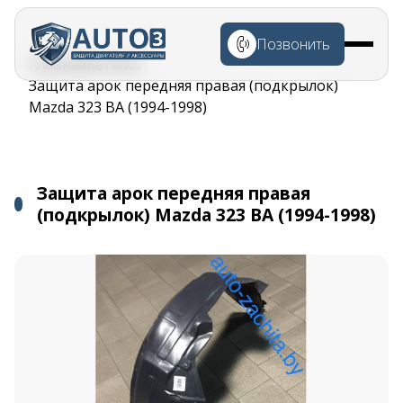
Перейти к
основному
Позвонить
содержанию
Строка
Главная
Каталог
навигации
Защита арок передняя правая (подкрылок)
Mazda 323 BA (1994-1998)
Защита арок передняя правая
(подкрылок) Mazda 323 BA (1994-1998)