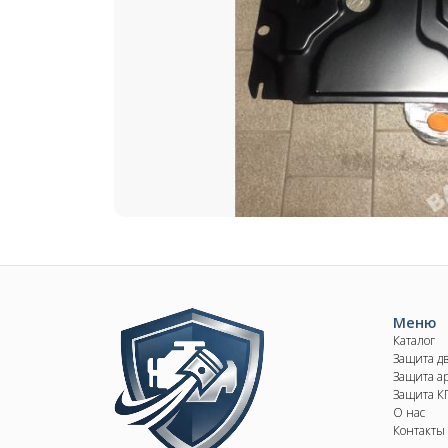
Image
Меню
Каталог
Защита д
Защита ар
Защита 
О нас
Контакты