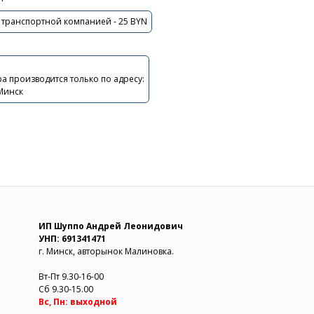
 транспортной компанией - 25 BYN
а производится только по адресу:
 Минск
ИП Шуппо Андрей Леонидович
УНП: 691341471
г. Минск, авторынок Малиновка.
Вт-Пт 9.30-16-00
Сб 9.30-15.00
Вс, Пн: выходной