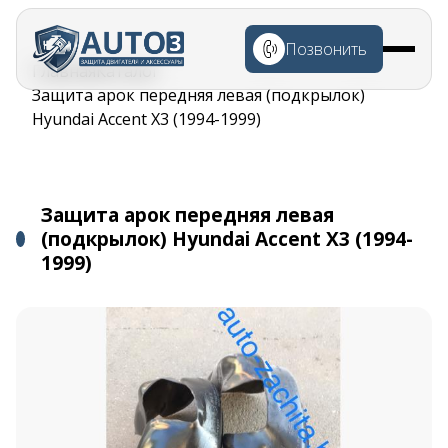
Перейти к
основному
Позвонить
содержанию
Строка
Главная
Каталог
навигации
Защита арок передняя левая (подкрылок)
Hyundai Accent X3 (1994-1999)
Защита арок передняя левая
(подкрылок) Hyundai Accent X3 (1994-
1999)