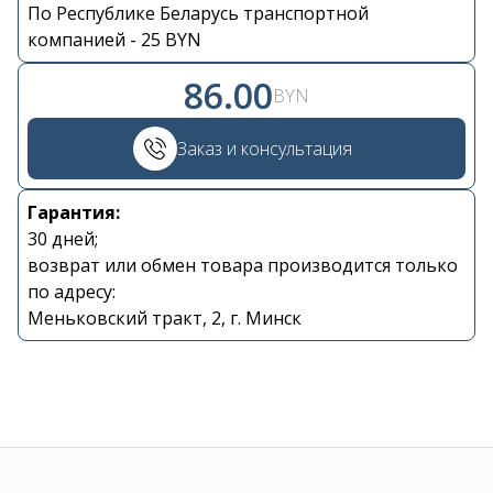
По Республике Беларусь транспортной
Контакты
компанией - 25 BYN
86.00
+375 29 870 15 80
BYN
Заказ и консультация
Viber
Гарантия:
shupik21@bk.ru
30 дней;
возврат или обмен товара производится только
по адресу:
Меньковский тракт, 2, г. Минск