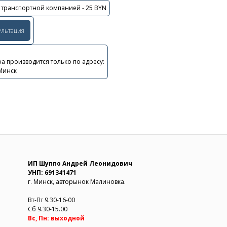
 транспортной компанией - 25 BYN
ультация
а производится только по адресу:
 Минск
ИП Шуппо Андрей Леонидович
УНП: 691341471
г. Минск, авторынок Малиновка.
Вт-Пт 9.30-16-00
Сб 9.30-15.00
Вс, Пн: выходной