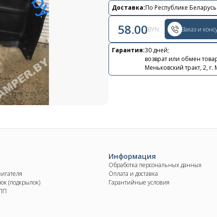
Контакты
Доставка:
По Республике Беларусь
+375 29 870 15 80
58.00
BYN
Заказ и конс
Viber
Гарантия:
30 дней;
возврат или обмен товар
shupik21@bk.ru
Меньковский тракт, 2, г.
Информация
Обработка персональных данных
вигателя
Оплата и доставка
ок (подкрылок)
Гарантийные условия
КПП