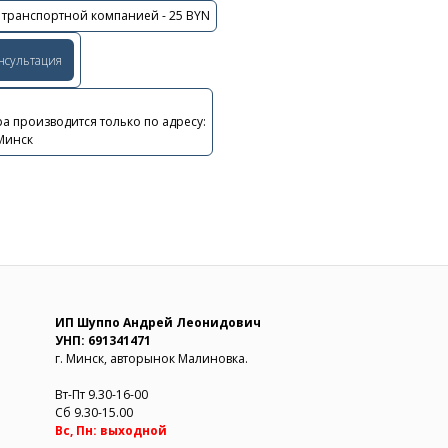
 транспортной компанией - 25 BYN
онсультация
а производится только по адресу:
 Минск
ИП Шуппо Андрей Леонидович
УНП: 691341471
г. Минск, авторынок Малиновка.
Вт-Пт 9.30-16-00
Сб 9.30-15.00
Вс, Пн: выходной