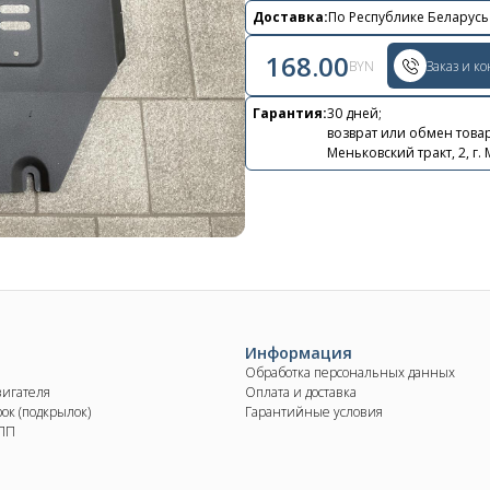
Контакты
Доставка:
По Республике Беларусь
+375 29 870 15 80
168.00
BYN
Заказ и к
Viber
Гарантия:
30 дней;
возврат или обмен товар
shupik21@bk.ru
Меньковский тракт, 2, г.
Информация
Обработка персональных данных
вигателя
Оплата и доставка
ок (подкрылок)
Гарантийные условия
КПП