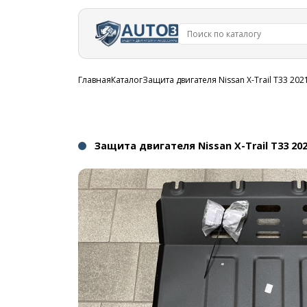
Перейти к
основному
содержанию
Строка
Главная
Каталог
Защита двигателя Nissan X-Trail T33 202
навигации
Защита двигателя Nissan X-Trail T33 202