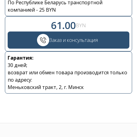
По Республике Беларусь транспортной
Контакты
компанией - 25 BYN
61.00
BYN
+375 29 870 15 80
Заказ и консультация
Viber
Гарантия:
shupik21@bk.ru
30 дней;
возврат или обмен товара производится только
по адресу:
Меньковский тракт, 2, г. Минск