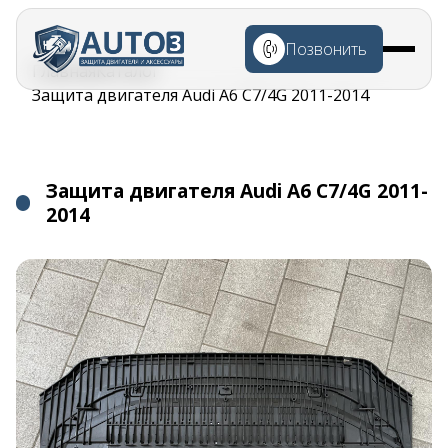
Перейти к
основному
Позвонить
содержанию
Строка
Главная
Каталог
навигации
Защита двигателя Audi A6 C7/4G 2011-2014
Защита двигателя Audi A6 C7/4G 2011-
2014