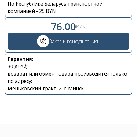
По Республике Беларусь транспортной
Контакты
компанией - 25 BYN
76.00
+375 29 870 15 80
BYN
Заказ и консультация
Viber
Гарантия:
shupik21@bk.ru
30 дней;
возврат или обмен товара производится только
по адресу:
Меньковский тракт, 2, г. Минск