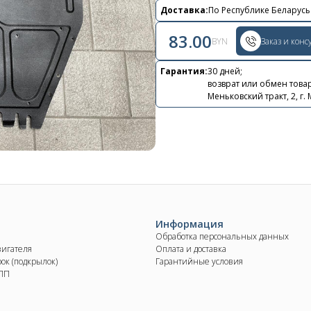
Контакты
Доставка:
По Республике Беларусь
+375 29 870 15 80
83.00
BYN
Заказ и конс
Viber
Гарантия:
30 дней;
возврат или обмен товар
shupik21@bk.ru
Меньковский тракт, 2, г.
Информация
Обработка персональных данных
вигателя
Оплата и доставка
ок (подкрылок)
Гарантийные условия
КПП