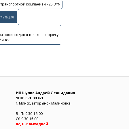
 транспортной компанией - 25 BYN
ультация
а производится только по адресу:
 Минск
ИП Шуппо Андрей Леонидович
УНП: 691341471
г. Минск, авторынок Малиновка.
Вт-Пт 9.30-16-00
Сб 9.30-15.00
Вс, Пн: выходной