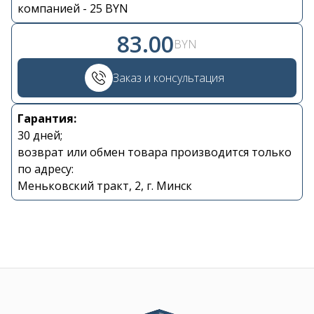
Контакты
компанией - 25 BYN
83.00
BYN
+375 29 870 15 80
Заказ и консультация
Viber
Гарантия:
shupik21@bk.ru
30 дней;
возврат или обмен товара производится только
по адресу:
Меньковский тракт, 2, г. Минск