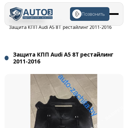
Перейти к
основному
Позвонить
содержанию
Строка
Главная
Каталог
навигации
Защита КПП Audi A5 8T рестайлинг 2011-2016
Защита КПП Audi A5 8T рестайлинг
2011-2016