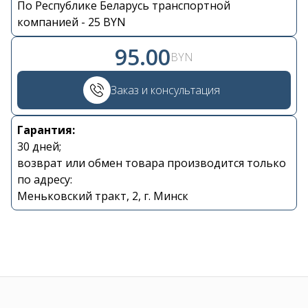
По Республике Беларусь транспортной
Контакты
компанией - 25 BYN
95.00
BYN
+375 29 870 15 80
Заказ и консультация
Viber
Гарантия:
shupik21@bk.ru
30 дней;
возврат или обмен товара производится только
по адресу:
Меньковский тракт, 2, г. Минск