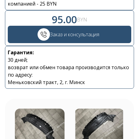
компанией - 25 BYN
95.00
BYN
Заказ и консультация
Гарантия:
Контакты
30 дней;
возврат или обмен товара производится только
по адресу:
+375 29 870 15 80
Меньковский тракт, 2, г. Минск
Viber
shupik21@bk.ru