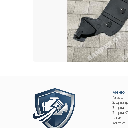
Image
Меню
Каталог
Защита д
Защита ар
Защита 
О нас
Контакты