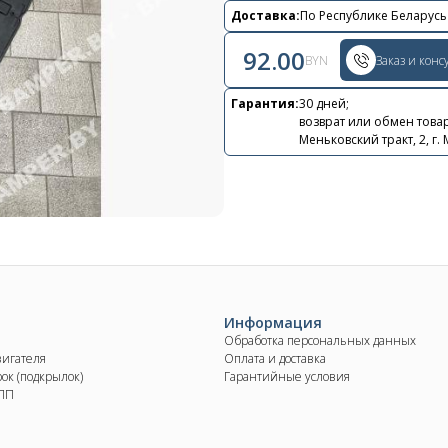
Контакты
Доставка:
По Республике Беларусь
+375 29 870 15 80
92.00
BYN
Заказ и конс
Viber
Гарантия:
30 дней;
возврат или обмен товар
shupik21@bk.ru
Меньковский тракт, 2, г.
Информация
Обработка персональных данных
вигателя
Оплата и доставка
ок (подкрылок)
Гарантийные условия
КПП