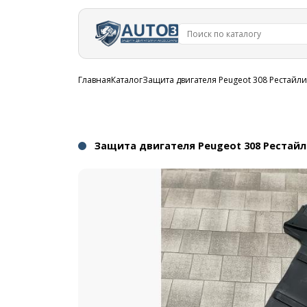
Перейти к
основному
содержанию
Строка
Главная
Каталог
Защита двигателя Peugeot 308 Рестайли
навигации
Защита двигателя Peugeot 308 Рестайли