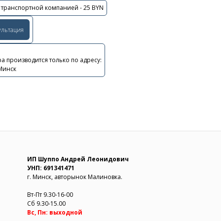
 транспортной компанией - 25 BYN
ультация
а производится только по адресу:
 Минск
ИП Шуппо Андрей Леонидович
УНП: 691341471
г. Минск, авторынок Малиновка.
Вт-Пт 9.30-16-00
Сб 9.30-15.00
Вс, Пн: выходной