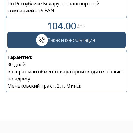
По Республике Беларусь транспортной
Контакты
компанией - 25 BYN
104.00
+375 29 870 15 80
BYN
Заказ и консультация
Viber
Гарантия:
shupik21@bk.ru
30 дней;
возврат или обмен товара производится только
по адресу:
Меньковский тракт, 2, г. Минск