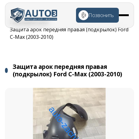
Перейти к
основному
Позвонить
содержанию
Строка
Главная
Каталог
навигации
Защита арок передняя правая (подкрылок) Ford
C-Max (2003-2010)
Защита арок передняя правая
(подкрылок) Ford C-Max (2003-2010)