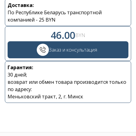
Доставка:
Контакты
По Республике Беларусь транспортной
компанией - 25 BYN
+375 29 870 15 80
46.00
BYN
Viber
Заказ и консультация
shupik21@bk.ru
Гарантия:
30 дней;
возврат или обмен товара производится только
по адресу:
Меньковский тракт, 2, г. Минск