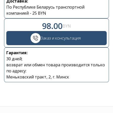
Доставка:
По Республике Беларусь транспортной
Контакты
компанией - 25 BYN
98.00
+375 29 870 15 80
BYN
Viber
Заказ и консультация
shupik21@bk.ru
Гарантия:
30 дней;
возврат или обмен товара производится только
по адресу:
Меньковский тракт, 2, г. Минск