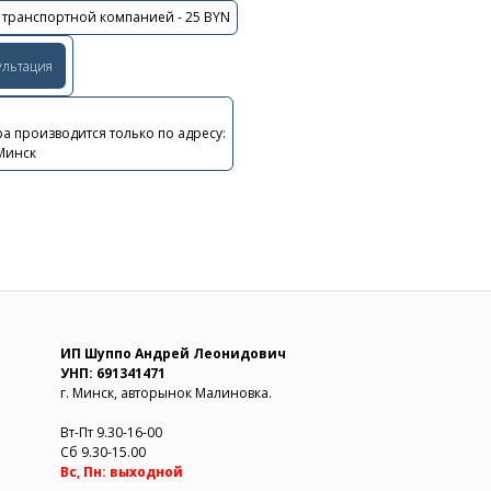
 транспортной компанией - 25 BYN
ультация
а производится только по адресу:
 Минск
ИП Шуппо Андрей Леонидович
УНП: 691341471
г. Минск, авторынок Малиновка.
Вт-Пт 9.30-16-00
Сб 9.30-15.00
Вс, Пн: выходной