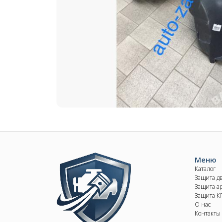
Image
Меню
Каталог
Защита д
Защита ар
Защита 
О нас
Контакты