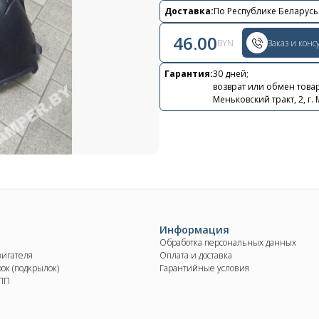
Контакты
Доставка:
По Республике Беларусь
+375 29 870 15 80
46.00
BYN
Заказ и конс
Viber
Гарантия:
30 дней;
возврат или обмен товар
shupik21@bk.ru
Меньковский тракт, 2, г.
Информация
Обработка персональных данных
вигателя
Оплата и доставка
ок (подкрылок)
Гарантийные условия
КПП