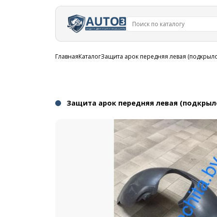
Перейти к
основному
содержанию
Строка
Главная
Каталог
Защита арок передняя левая (подкрылок
навигации
Защита арок передняя левая (подкрылок