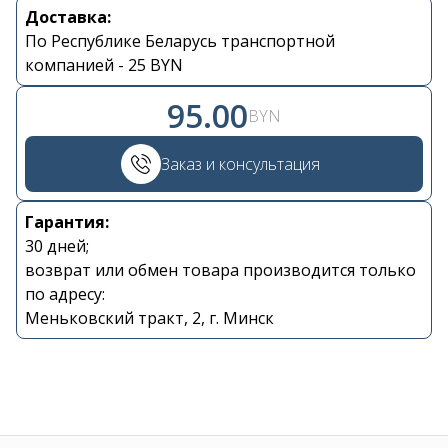
Доставка:
Контакты
По Республике Беларусь транспортной
компанией - 25 BYN
+375 29 870 15 80
95.00
BYN
Viber
Заказ и консультация
shupik21@bk.ru
Гарантия:
30 дней;
возврат или обмен товара производится только
по адресу:
Меньковский тракт, 2, г. Минск