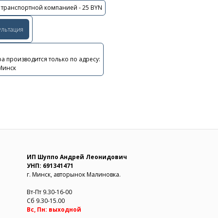
 транспортной компанией - 25 BYN
ультация
а производится только по адресу:
 Минск
ИП Шуппо Андрей Леонидович
УНП: 691341471
г. Минск, авторынок Малиновка.
Вт-Пт 9.30-16-00
Сб 9.30-15.00
Вс, Пн: выходной