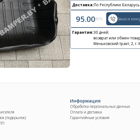
Контакты
Доставка:
По Республике Беларусь
+375 29 870 15 80
95.00
BYN
Заказ и конс
Viber
Гарантия:
30 дней;
возврат или обмен товар
shupik21@bk.ru
Меньковский тракт, 2, г.
Информация
Обработка персональных данных
вигателя
Оплата и доставка
ок (подкрылок)
Гарантийные условия
КПП