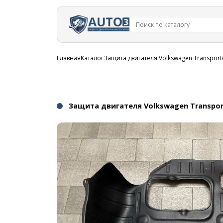
Перейти к
основному
содержанию
Строка
Главная
Каталог
Защита двигателя Volkswagen Transport
навигации
Защита двигателя Volkswagen Transport