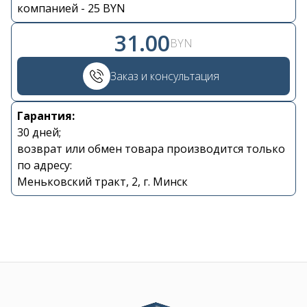
Контакты
компанией - 25 BYN
31.00
BYN
+375 29 870 15 80
Заказ и консультация
Viber
Гарантия:
shupik21@bk.ru
30 дней;
возврат или обмен товара производится только
по адресу:
Меньковский тракт, 2, г. Минск