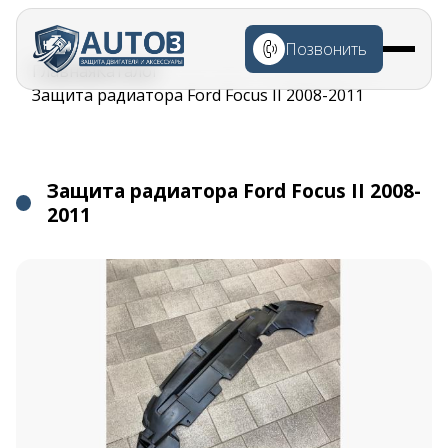
Перейти к
основному
Позвонить
содержанию
Строка
Главная
Каталог
навигации
Защита радиатора Ford Focus II 2008-2011
Защита радиатора Ford Focus II 2008-
2011