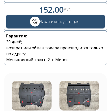
152.00
BYN
Заказ и консультация
Гарантия:
Контакты
30 дней;
возврат или обмен товара производится только
по адресу:
+375 29 870 15 80
Меньковский тракт, 2, г. Минск
Viber
shupik21@bk.ru