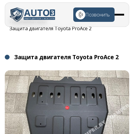
Перейти к
основному
Позвонить
содержанию
Строка
Главная
Каталог
навигации
Защита двигателя Toyota ProAce 2
Защита двигателя Toyota ProAce 2