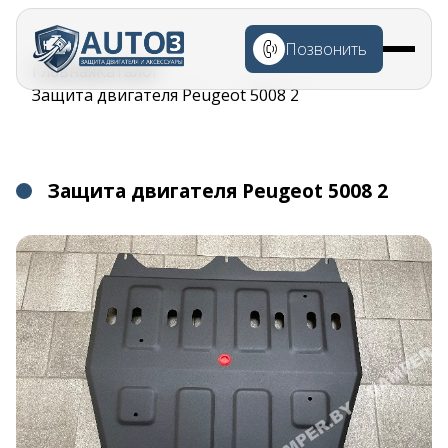
Перейти к
основному
Позвонить
содержанию
Строка
Главная
Каталог
навигации
Защита двигателя Peugeot 5008 2
Защита двигателя Peugeot 5008 2