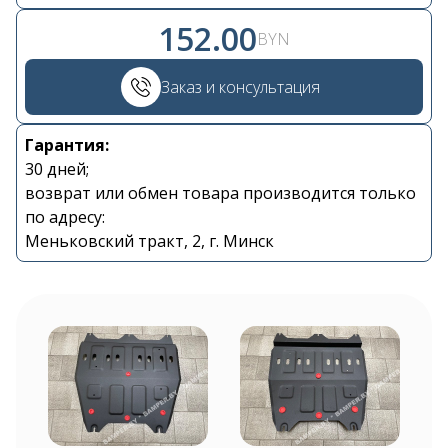
152.00
BYN
Заказ и консультация
Гарантия:
Контакты
30 дней;
возврат или обмен товара производится только
по адресу:
+375 29 870 15 80
Меньковский тракт, 2, г. Минск
Viber
shupik21@bk.ru