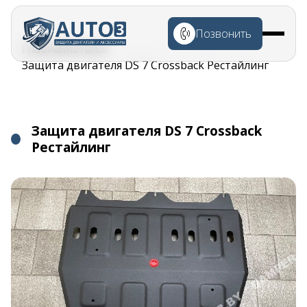
Перейти к
основному
Позвонить
содержанию
Строка
Главная
Каталог
навигации
Защита двигателя DS 7 Crossback Рестайлинг
Защита двигателя DS 7 Crossback
Рестайлинг