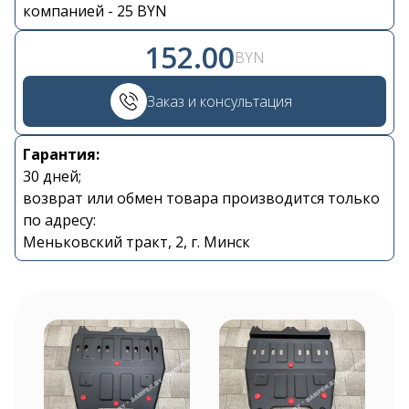
компанией - 25 BYN
152.00
BYN
Заказ и консультация
Гарантия:
Контакты
30 дней;
возврат или обмен товара производится только
по адресу:
+375 29 870 15 80
Меньковский тракт, 2, г. Минск
Viber
shupik21@bk.ru