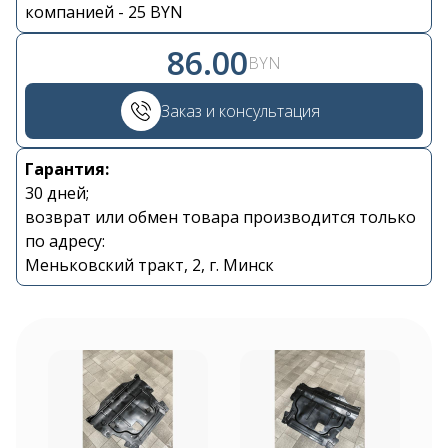
компанией - 25 BYN
86.00
BYN
Контакты
Заказ и консультация
+375 29 870 15 80
Гарантия:
30 дней;
возврат или обмен товара производится только
Viber
по адресу:
Меньковский тракт, 2, г. Минск
shupik21@bk.ru