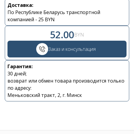
Доставка:
Контакты
По Республике Беларусь транспортной
компанией - 25 BYN
+375 29 870 15 80
52.00
BYN
Viber
Заказ и консультация
shupik21@bk.ru
Гарантия:
30 дней;
возврат или обмен товара производится только
по адресу:
Меньковский тракт, 2, г. Минск