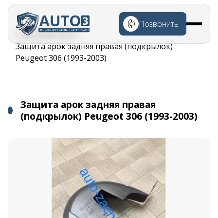
Перейти к
основному
Позвонить
содержанию
Строка
Главная
Каталог
навигации
Защита арок задняя правая (подкрылок)
Peugeot 306 (1993-2003)
Защита арок задняя правая
(подкрылок) Peugeot 306 (1993-2003)