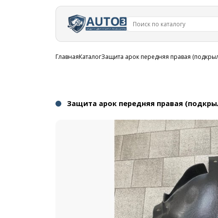
Перейти к
основному
содержанию
Строка
Главная
Каталог
Защита арок передняя правая (подкрыло
навигации
Защита арок передняя правая (подкрыло