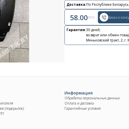
Контакты
Доставка:
По Республике Беларусь
+375 29 870 15 80
58.00
BYN
Заказ и конс
Viber
Гарантия:
30 дней;
возврат или обмен товар
shupik21@bk.ru
Меньковский тракт, 2, г.
Информация
Обработка персональных данных
вигателя
Оплата и доставка
ок (подкрылок)
Гарантийные условия
КПП