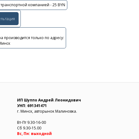
 транспортной компанией - 25 BYN
ультация
а производится только по адресу:
 Минск
ИП Шуппо Андрей Леонидович
УНП: 691341471
г. Минск, авторынок Малиновка.
Вт-Пт 9.30-16-00
Сб 9.30-15.00
Вс, Пн: выходной