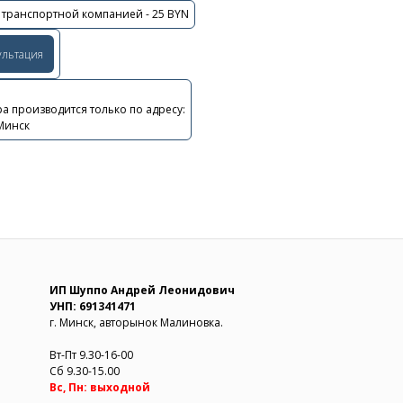
 транспортной компанией - 25 BYN
ультация
а производится только по адресу:
 Минск
ИП Шуппо Андрей Леонидович
УНП: 691341471
г. Минск, авторынок Малиновка.
Вт-Пт 9.30-16-00
Сб 9.30-15.00
Вс, Пн: выходной