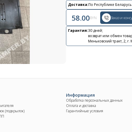
Контакты
Доставка:
По Республике Беларусь
+375 29 870 15 80
58.00
BYN
Заказ и конс
Viber
Гарантия:
30 дней;
возврат или обмен товар
shupik21@bk.ru
Меньковский тракт, 2, г.
Информация
Обработка персональных данных
вигателя
Оплата и доставка
ок (подкрылок)
Гарантийные условия
КПП