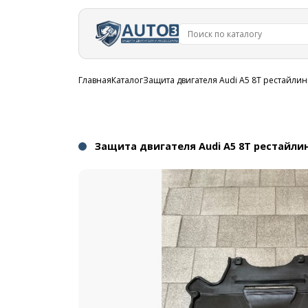
Перейти к
основному
содержанию
Строка
Главная
Каталог
Защита двигателя Audi A5 8T рестайлин
навигации
Защита двигателя Audi A5 8T рестайлин