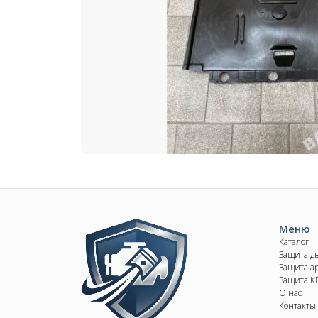
Image
Меню
Каталог
Защита д
Защита ар
Защита 
О нас
Контакты