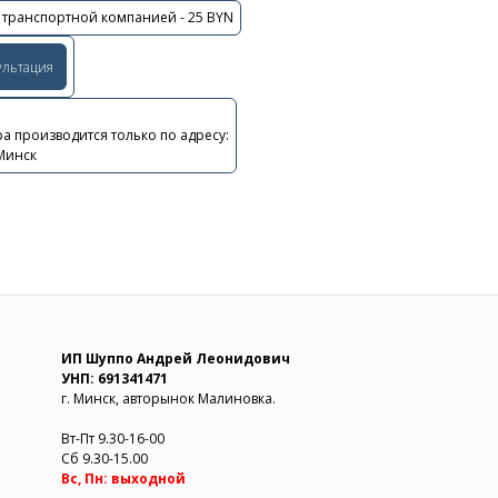
 транспортной компанией - 25 BYN
ультация
а производится только по адресу:
 Минск
ИП Шуппо Андрей Леонидович
УНП: 691341471
г. Минск, авторынок Малиновка.
Вт-Пт 9.30-16-00
Сб 9.30-15.00
Вс, Пн: выходной