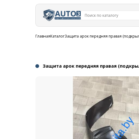
Перейти к
основному
содержанию
Строка
Главная
Каталог
Защита арок передняя правая (подкрыло
навигации
Защита арок передняя правая (подкрыло