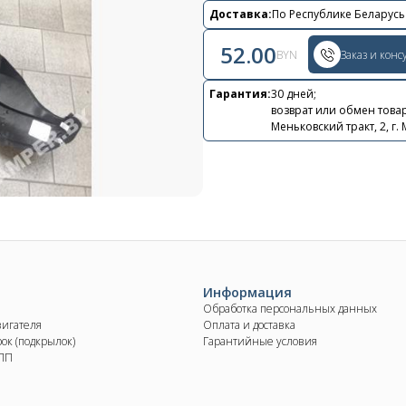
Контакты
Доставка:
По Республике Беларусь
+375 29 870 15 80
52.00
BYN
Заказ и конс
Viber
Гарантия:
30 дней;
возврат или обмен товар
shupik21@bk.ru
Меньковский тракт, 2, г.
Информация
Обработка персональных данных
вигателя
Оплата и доставка
ок (подкрылок)
Гарантийные условия
КПП