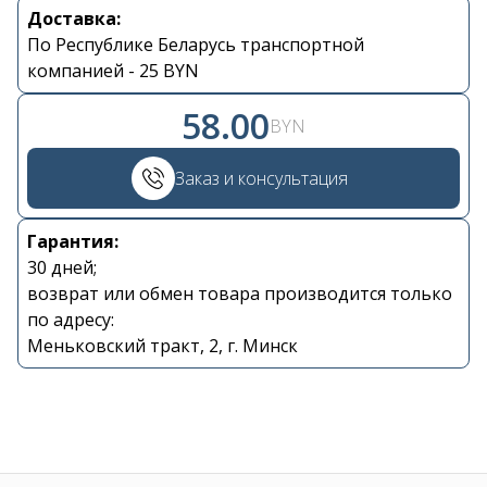
Доставка:
Контакты
По Республике Беларусь транспортной
компанией - 25 BYN
+375 29 870 15 80
58.00
BYN
Viber
Заказ и консультация
shupik21@bk.ru
Гарантия:
30 дней;
возврат или обмен товара производится только
по адресу:
Меньковский тракт, 2, г. Минск