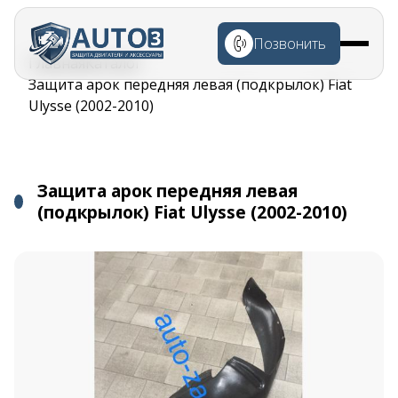
Перейти к
основному
Позвонить
содержанию
Строка
Главная
Каталог
навигации
Защита арок передняя левая (подкрылок) Fiat
Ulysse (2002-2010)
Защита арок передняя левая
(подкрылок) Fiat Ulysse (2002-2010)