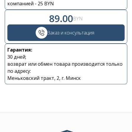
Контакты
компанией - 25 BYN
89.00
BYN
+375 29 870 15 80
Заказ и консультация
Viber
Гарантия:
shupik21@bk.ru
30 дней;
возврат или обмен товара производится только
по адресу:
Меньковский тракт, 2, г. Минск