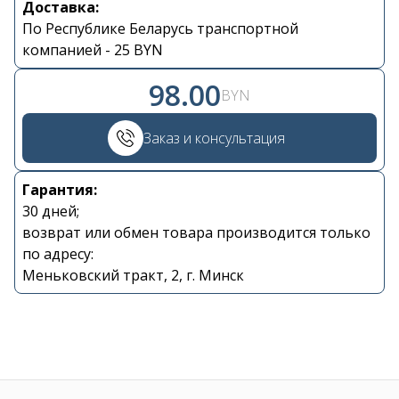
Доставка:
По Республике Беларусь транспортной
Контакты
компанией - 25 BYN
+375 29 870 15 80
98.00
BYN
Viber
Заказ и консультация
shupik21@bk.ru
Гарантия:
30 дней;
возврат или обмен товара производится только
по адресу:
Меньковский тракт, 2, г. Минск