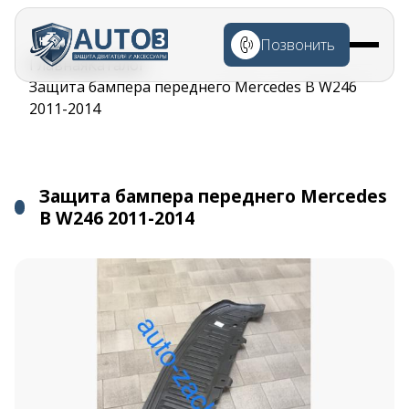
Перейти к
основному
Позвонить
содержанию
Строка
Главная
Каталог
навигации
Защита бампера переднего Mercedes B W246
2011-2014
Защита бампера переднего Mercedes
B W246 2011-2014