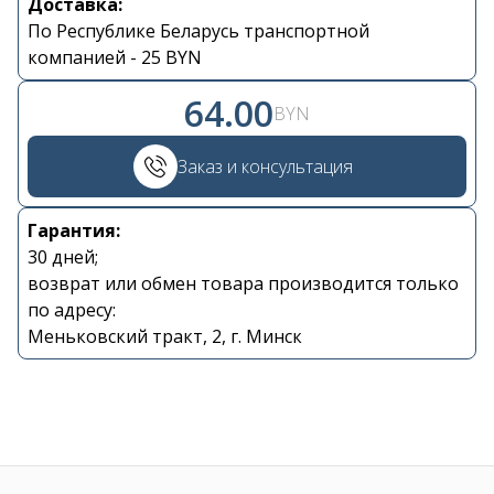
Доставка:
По Республике Беларусь транспортной
Контакты
компанией - 25 BYN
64.00
+375 29 870 15 80
BYN
Viber
Заказ и консультация
shupik21@bk.ru
Гарантия:
30 дней;
возврат или обмен товара производится только
по адресу:
Меньковский тракт, 2, г. Минск