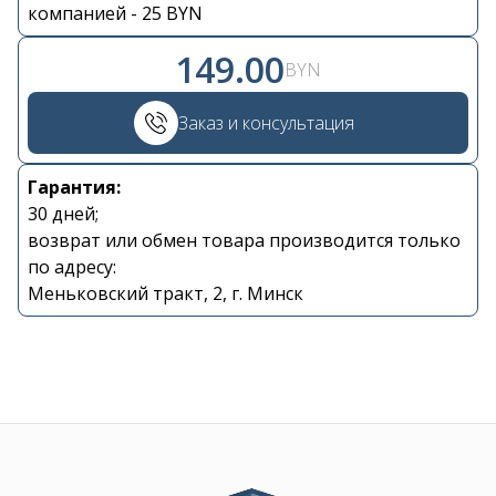
Контакты
компанией - 25 BYN
149.00
BYN
+375 29 870 15 80
Заказ и консультация
Viber
Гарантия:
shupik21@bk.ru
30 дней;
возврат или обмен товара производится только
по адресу:
Меньковский тракт, 2, г. Минск