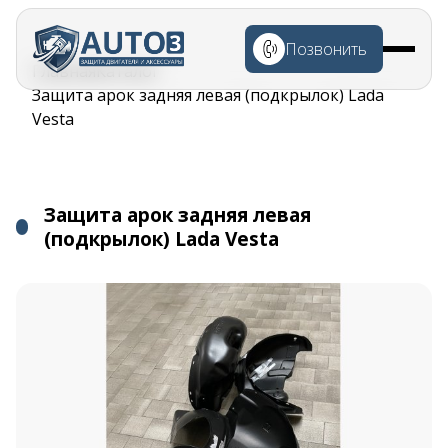
Перейти к
основному
Позвонить
содержанию
Строка
Главная
Каталог
навигации
Защита арок задняя левая (подкрылок) Lada
Vesta
Защита арок задняя левая
(подкрылок) Lada Vesta