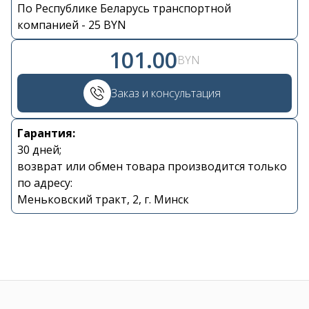
По Республике Беларусь транспортной
Контакты
компанией - 25 BYN
101.00
+375 29 870 15 80
BYN
Заказ и консультация
Viber
Гарантия:
shupik21@bk.ru
30 дней;
возврат или обмен товара производится только
по адресу:
Меньковский тракт, 2, г. Минск