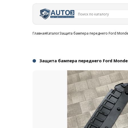
Перейти к
основному
содержанию
Строка
Главная
Каталог
Защита бампера переднего Ford Monde
навигации
Защита бампера переднего Ford Monde