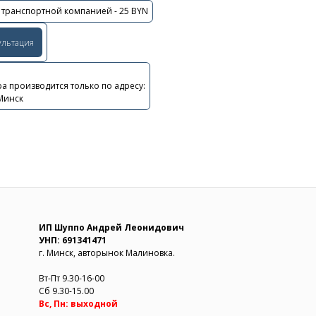
 транспортной компанией - 25 BYN
ультация
а производится только по адресу:
 Минск
ИП Шуппо Андрей Леонидович
УНП: 691341471
г. Минск, авторынок Малиновка.
Вт-Пт 9.30-16-00
Сб 9.30-15.00
Вс, Пн: выходной