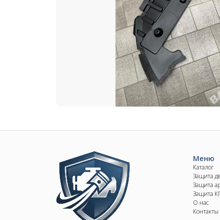
Image
Меню
Каталог
Защита д
Защита ар
Защита 
О нас
Контакты