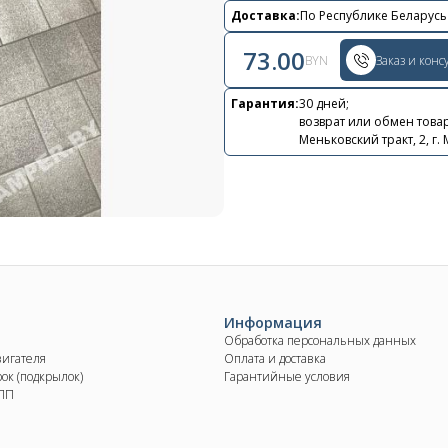
Контакты
Доставка:
По Республике Беларусь
+375 29 870 15 80
73.00
BYN
Заказ и конс
Viber
Гарантия:
30 дней;
возврат или обмен товар
shupik21@bk.ru
Меньковский тракт, 2, г.
Информация
Обработка персональных данных
вигателя
Оплата и доставка
ок (подкрылок)
Гарантийные условия
КПП