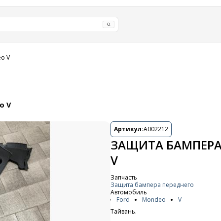
o V
o V
Артикул:
A002212
ЗАЩИТА БАМПЕРА
V
Запчасть
Защита бампера переднего
Автомобиль
Ford
Mondeo
V
Тайвань.