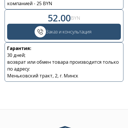
Контакты
компанией - 25 BYN
52.00
BYN
+375 29 870 15 80
Заказ и консультация
Viber
Гарантия:
shupik21@bk.ru
30 дней;
возврат или обмен товара производится только
по адресу:
Меньковский тракт, 2, г. Минск